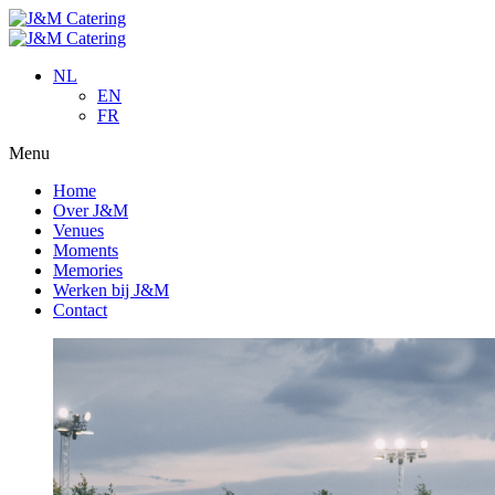
NL
EN
FR
Menu
Home
Over J&M
Venues
Moments
Memories
Werken bij J&M
Contact